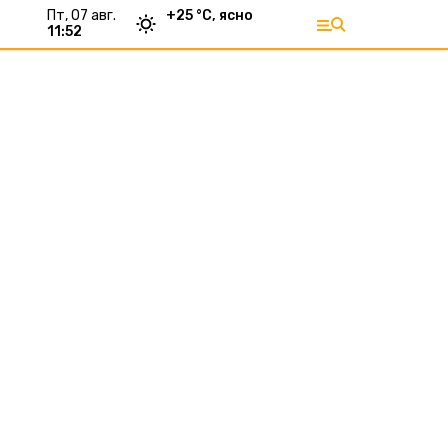
пт, 07 авг.
+
25
°С,
ясно
11:52