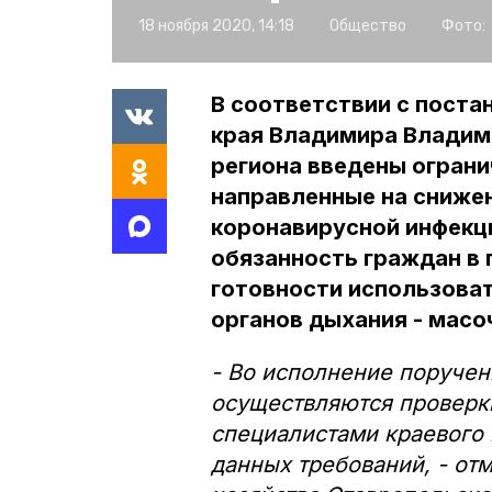
18 ноября 2020, 14:18
Общество
Фото:
В соответствии с пост
края Владимира Владими
региона введены ограни
направленные на сниже
коронавирусной инфекци
обязанность граждан в
готовности использова
органов дыхания - мас
- Во исполнение поручен
осуществляются проверк
специалистами краевого
данных требований, - от