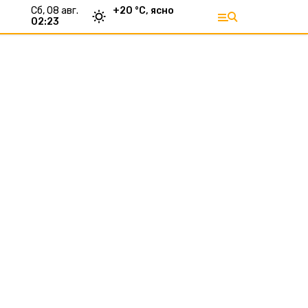
сб, 08 авг.
+
20
°С,
ясно
02:23