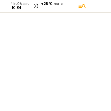
чт, 06 авг.
+
25
°С,
ясно
10:34