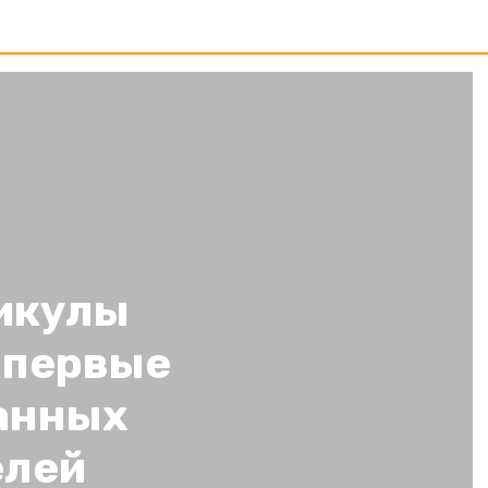
икулы
впервые
анных
елей