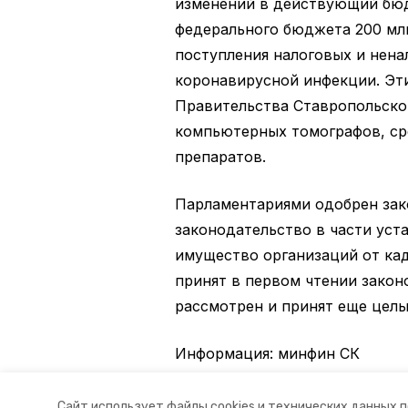
изменений в действующий бю
федерального бюджета 200 мл
поступления налоговых и нена
коронавирусной инфекции. Эт
Правительства Ставропольског
компьютерных томографов, ср
препаратов.
Парламентариями одобрен зак
законодательство в части уст
имущество организаций от ка
принят в первом чтении закон
рассмотрен и принят еще целы
Информация: минфин СК
Авторы:
Ольга Винницкая
Сайт использует файлы cookies и технических данных 