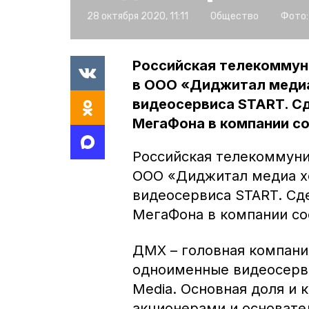
28 октября 2020, 11:11
Общество
Фото:
Российская телекоммун
в ООО «Диджитал медиа
видеосервиса START. Сд
МегаФона в компании со
Российская телекоммуни
ООО «Диджитал медиа х
видеосервиса START. Сде
МегаФона в компании со
ДМХ – головная компани
одноименные видеосервис
Media. Основная доля и 
акционерами и основате