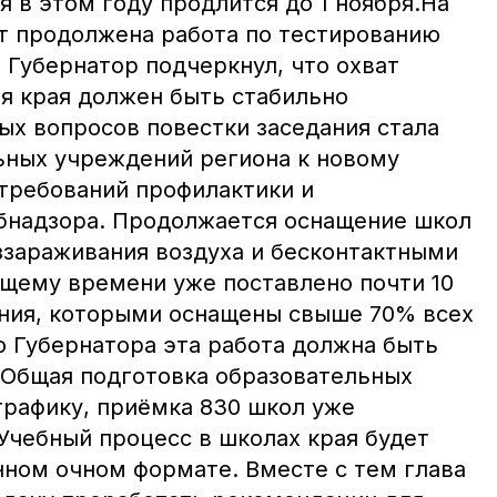
 в этом году продлится до 1 ноября.На
т продолжена работа по тестированию
 Губернатор подчеркнул, что охват
я края должен быть стабильно
ых вопросов повестки заседания стала
ьных учреждений региона к новому
 требований профилактики и
бнадзора. Продолжается оснащение школ
ззараживания воздуха и бесконтактными
щему времени уже поставлено почти 10
ния, которыми оснащены свыше 70% всех
ю Губернатора эта работа должна быть
а.Общая подготовка образовательных
графику, приёмка 830 школ уже
Учебный процесс в школах края будет
нном очном формате. Вместе с тем глава