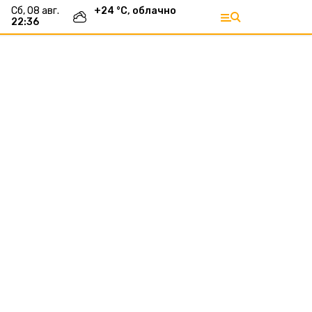
сб, 08 авг.
+
24
°С,
облачно
22:36