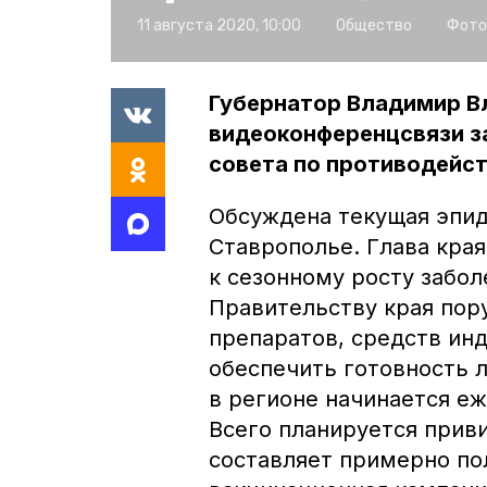
11 августа 2020, 10:00
Общество
Фото
Губернатор Владимир В
видеоконференцсвязи з
совета по противодейс
Обсуждена текущая эпид
Ставрополье. Глава края
к сезонному росту забол
Правительству края пор
препаратов, средств ин
обеспечить готовность 
в регионе начинается е
Всего планируется приви
составляет примерно по