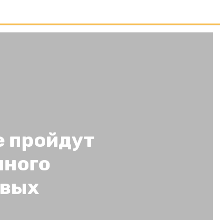
е пройдут
чного
овых