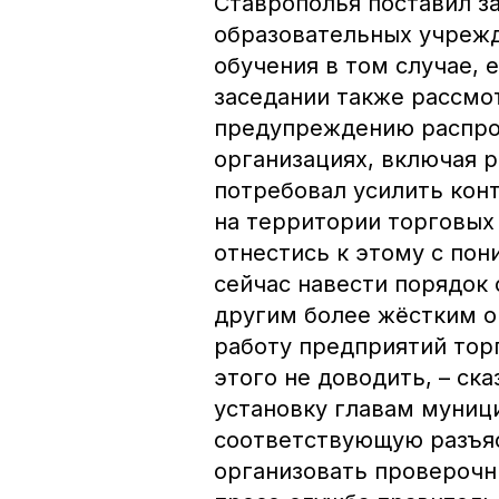
Ставрополья поставил з
образовательных учрежд
обучения в том случае, 
заседании также рассмо
предупреждению распро
организациях, включая 
потребовал усилить кон
на территории торговых
отнестись к этому с по
сейчас навести порядок 
другим более жёстким о
работу предприятий торг
этого не доводить, – ск
установку главам муниц
соответствующую разъяс
организовать проверочн