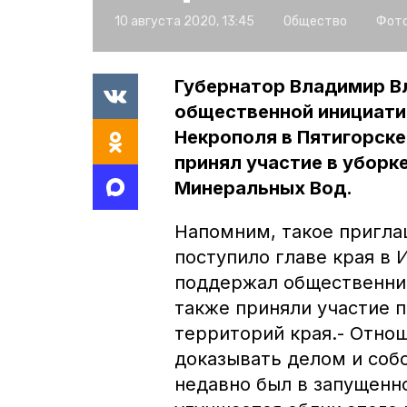
10 августа 2020, 13:45
Общество
Фото
Губернатор Владимир В
общественной инициати
Некрополя в Пятигорске
принял участие в уборк
Минеральных Вод.
Напомним, такое пригла
поступило главе края в
поддержал общественник
также приняли участие 
территорий края.- Отнош
доказывать делом и со
недавно был в запущенно