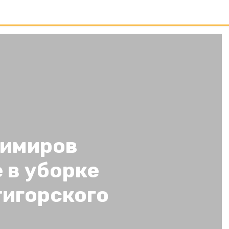
димиров
 в уборке
тигорского