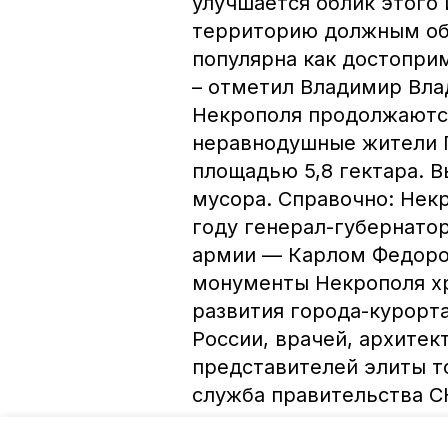
улучшается облик этого 
территорию должным обр
популярна как достопри
– отметил Владимир Вла
Некрополя продолжаются
неравнодушные жители 
площадью 5,8 гектара. 
мусора. Справочно: Некр
году генерал-губернато
армии — Карлом Федоро
монументы Некрополя хра
развития города-курорта
России, врачей, архитек
представителей элиты т
служба правительства С
Авторы:
Сергей Пархисенко