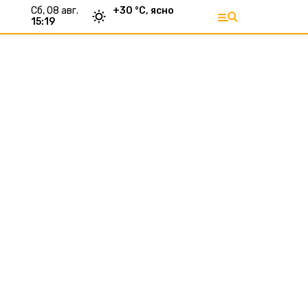
сб, 08 авг.
+
30
°С,
ясно
15:19