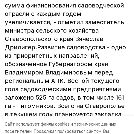
сумма финансирования садоводческой
отрасли с каждым годом
увеличивается, - отметил заместитель
министра сельского хозяйства
Ставропольского края Вячеслав
Дридигер.Развитие садоводства - одно
из приоритетных направлений,
обозначенное Губернатором края
Владимиром Владимировым перед
региональным АПК. Весной текущего
года садоводческими предприятиями
заложено 525 га садов, в том числе 161
га - питомников. Всего на Ставрополье
в текущем году планируется закладка
около 900 га садов.Информация и фото:
Сайт использует файлы cookies и технических данных
минсельхоз СК
посетителей.
Продолжая пользоваться сайтом, Вы