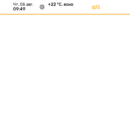
чт, 06 авг.
+
22
°С,
ясно
09:49