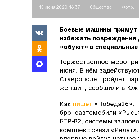
15 июня 2020, 16:37
Общество
Фото:
Боевые машины примут 
избежать повреждения 
«обуют» в специальные
Торжественное мероприя
июня. В нём задействуют
Ставрополе пройдет пар
женщин, сообщили в Юж
Как
пишет
«Победа26», 
бронеавтомобили «Рысь» 
БТР-82, системы залпово
комплекс связи «Редут»
впервые войдут четыре т