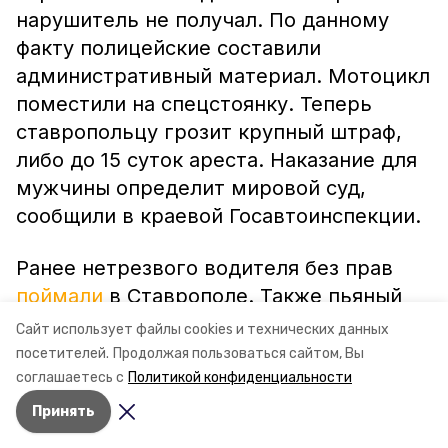
нарушитель не получал. По данному
факту полицейские составили
административный материал. Мотоцикл
поместили на спецстоянку. Теперь
ставропольцу грозит крупный штраф,
либо до 15 суток ареста. Наказание для
мужчины определит мировой суд,
сообщили в краевой Госавтоинспекции.
Ранее нетрезвого водителя без прав
поймали
в Ставрополе. Также пьяный
мотоциклист
попался
автоинспекторам
Сайт использует файлы cookies и технических данных
в Грачёвском районе.
посетителей.
Продолжая пользоваться сайтом, Вы
соглашаетесь с
Политикой конфиденциальности
Принять
Авторы:
Ольга Дьякова