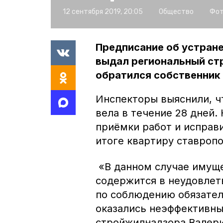
12 сентября 2019, 20:05
Общество
Фот
Предписание об устран
выдал региональный ст
обратился собственник
Инспекторы выяснили, 
вела в течение 28 дней.
приёмки работ и исправи
итоге квартиру ставропо
«В данном случае имущ
содержится в неудовлет
по соблюдению обязател
оказались неэффективны
стройжилнадзора Валери