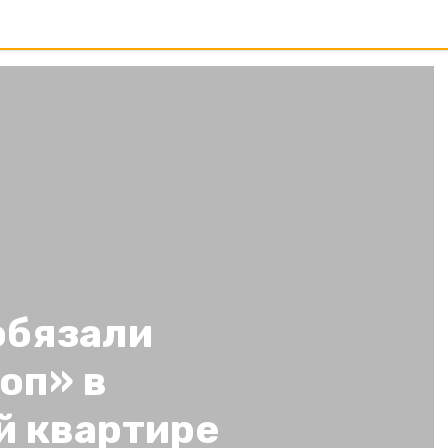
обязали
оп» в
й квартире