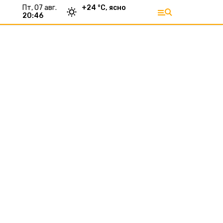
пт, 07 авг.
+
24
°С,
ясно
20:46