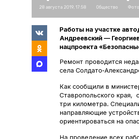
28 августа 2019, 17:58
Общество
Фото
Работы на участке авт
Андреевский — Георгиев
нацпроекта «Безопасные
Ремонт проводится неда
села Солдато-Александр
Как сообщили в министе
Ставропольского края, 
три километра. Специал
направляющие устройст
ориентироваться на опас
На проведение всех раб