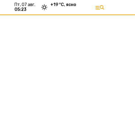
пт, 07 авг.
+
19
°С,
ясно
05:23