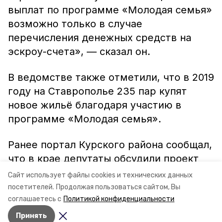
выплат по программе «Молодая семья»
возможно только в случае
перечисления денежных средств на
эскроу-счета», — сказал он.
В ведомстве также отметили, что в 2019
году на Ставрополье 235 пар купят
новое жильё благодаря участию в
программе «Молодая семья».
Ранее портал Курского района сообщал,
что в крае депутаты обсудили проект
закона, который может защитить права
Сайт использует файлы cookies и технических данных
дольщиков.
посетителей.
Продолжая пользоваться сайтом, Вы
соглашаетесь с
Политикой конфиденциальности
Принять
Авторы:
Сергей Гаврилюк