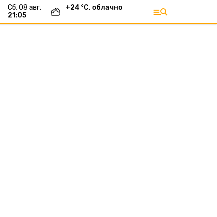
сб, 08 авг.
+
24
°С,
облачно
21:05