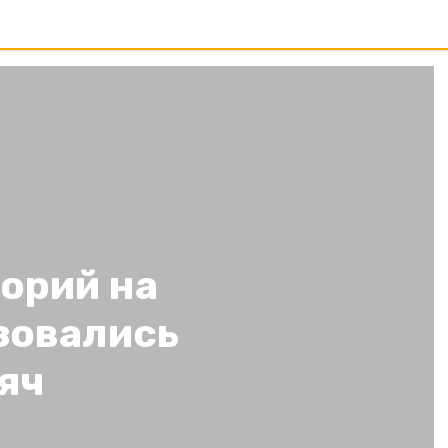
орий на
зовались
яч