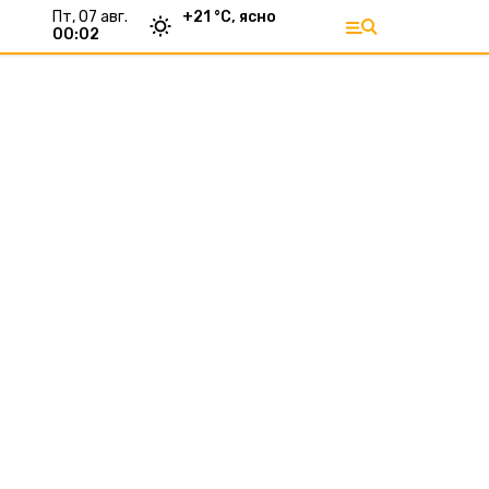
пт, 07 авг.
+
21
°С,
ясно
00:02