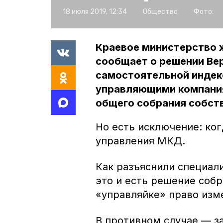
18 июля 2019, 12:34
Общество
Фото:
Краевое министерство 
сообщает о решении Вер
самостоятельной индек
управляющими компания
общего собрания собств
Но есть исключение: ког
управления МКД.
Как разъяснили специал
это и есть решение собр
«управляйке» право изм
В противном случае — з