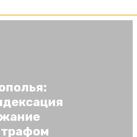
ополья:
ндексация
ржание
штрафом