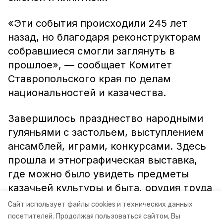
«Эти события происходили 245 лет
назад, но благодаря реконструкторам
собравшиеся смогли заглянуть в
прошлое», — сообщает Комитет
Ставропольского края по делам
национальностей и казачества.
Завершилось празднество народными
гуляньями с застольем, выступлением
ансамблей, играми, конкурсами. Здесь
прошла и этнографическая выставка,
где можно было увидеть предметы
казачьей культуры и быта, орудия труда
и боя, посуду, использовавшуюся сто,
Сайт использует файлы cookies и технических данных
двести и больше лет назад.
посетителей.
Продолжая пользоваться сайтом, Вы