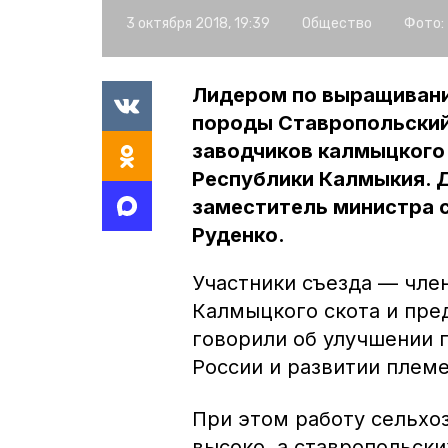
3 октября 2018, 19:39
Общество
Фото:
Лидером по выращивани
породы Ставропольский 
заводчиков калмыцкого
Республики Калмыкия. 
заместитель министра 
Руденко.
Участники съезда — чле
Калмыцкого скота и пре
говорили об улучшении п
России и развитии плем
При этом работу сельхо
высоко, а ставропольск