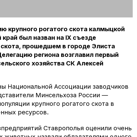
ю крупного рогатого скота калмыцкой
край был назван на IX съезде
 скота, прошедшем в городе Элиста
Делегацию региона возглавил первый
сельского хозяйства СК Алексей
ны Национальной Ассоциации заводчиков
дставители Минсельхоза России —
опуляции крупного рогатого скота в
енных ресурсов.
зпредприятий Ставрополья оценили очень
их животных назвали обладателями одного