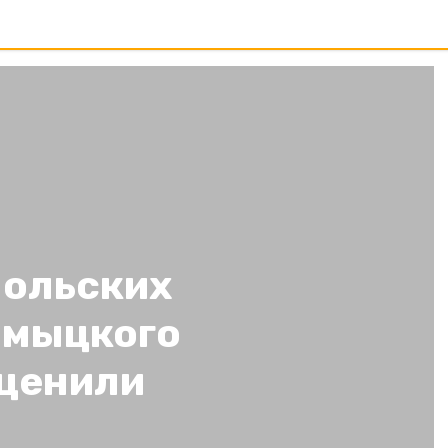
польских
лмыцкого
оценили