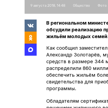
9 августа 2018, 14:48
Общество
Фото:
В региональном минист
обсудили реализацию п
жильём молодых семей
Как сообщил заместител
Александр Золотарёв, м
средств в размере 344 
распределили 860 милли
обеспечить жильём боле
свидетельства для прио
программы.
Обладателям сертификат
решением жилищного во