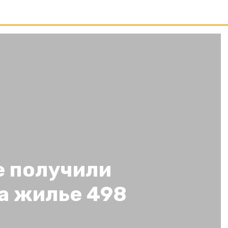
е получили
а жилье 498
й