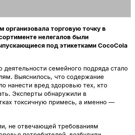
м организовала торговую точку в
ссортименте нелегалов были
выпускающиеся под этикетками CocoCola
 о деятельности семейного подряда стало
лям. Выяснилось, что содержание
о нанести вред здоровью тех, кто
ать. Эксперты обнаружили в
ках токсичную примесь, а именно —
ии, не отвечающей требованиям
доровья потребителей, возбудили