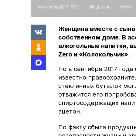
4 октября 2017, 11:31
Общество
Фото:
Женщина вместе с сыно
собственном доме. В а
алкогольные напитки, 
Zero и «Колокольчик».
Но в сентябре 2017 года
известно правоохраните
стеклянных бутылок могл
отважится его попробов
спиртосодержащих напит
ацетон.
По факту сбыта продукц
безопасности жизни и з