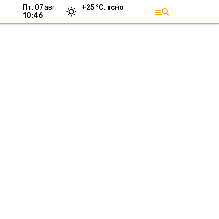
пт, 07 авг.
+
25
°С,
ясно
10:46