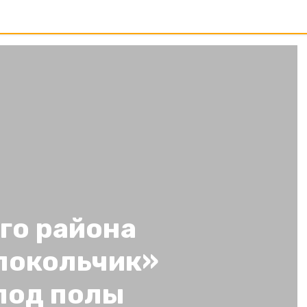
го района
локольчик»
под полы