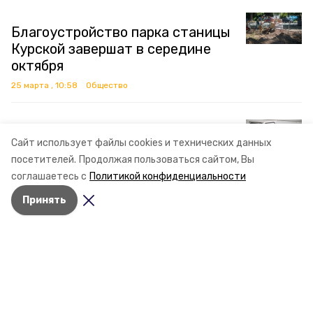
Благоустройство парка станицы
Курской завершат в середине
октября
25 марта , 10:58
Общество
Число смертей от туберкулёза
Сайт использует файлы cookies и технических данных
снизилось на 59% на
посетителей.
Продолжая пользоваться сайтом, Вы
Ставрополье за 10 лет
соглашаетесь с
Политикой конфиденциальности
25 марта , 09:00
Общество
Принять
Здоровье полости рта влияет на
общее состояние организма —
минздрав Ставрополья
18 марта , 09:00
Общество