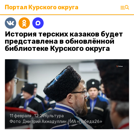
Портал Курского округа
История терских казаков будет
представлена в обновлённой
библиотеке Курского округа
11 февраля , 12:29
Культура
Фото:
Дмитрий Ахмадуллин /
ИА «Победа26»