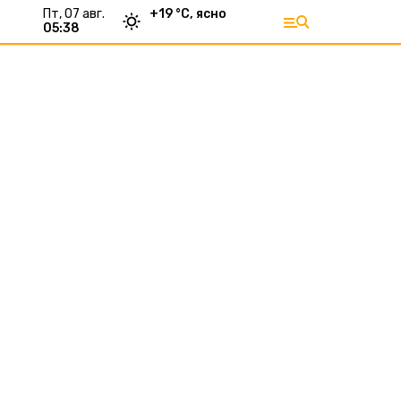
пт, 07 авг.
+
19
°С,
ясно
05:38