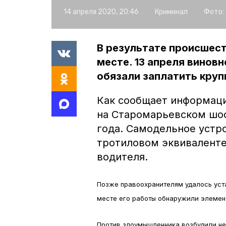
14 апреля 2020, 20:46
Криминал
Фото:
В результате происшес
месте. 13 апреля виновн
обязали заплатить кру
Как сообщает информаци
на Старомарьевском шос
года. Самодельное устр
тротиловом эквиваленте
водителя.
Позже правоохранителям удалось уста
месте его работы обнаружили элемен
Против злоумышленника возбудили не