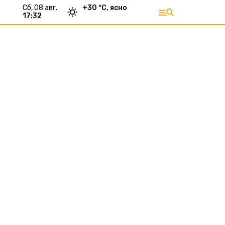
сб, 08 авг.
+
30
°С,
ясно
17:32