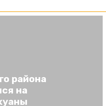
го района
лся на
хуаны