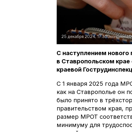
25 декабря 2024, 17:30
Экономика
Ф
С наступлением нового
в Ставропольском крае 
краевой Гострудинспекц
С 1 января 2025 года МР
как на Ставрополье он п
было принято в трёхсто
правительством края, п
размер МРОТ соответств
минимуму для трудоспос