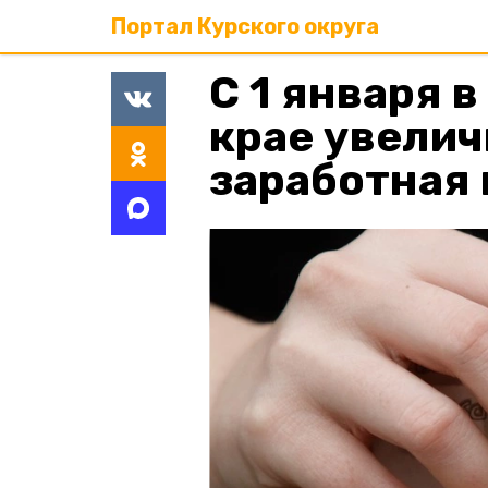
Портал Курского округа
С 1 января 
крае увели
заработная 