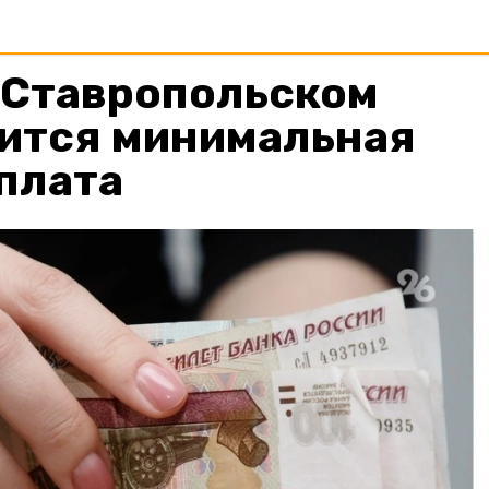
в Ставропольском
чится минимальная
плата