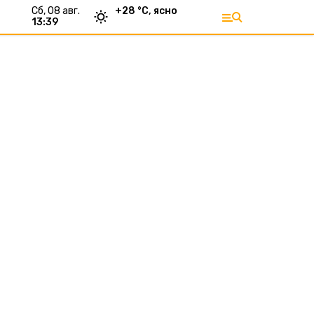
сб, 08 авг.
+
28
°С,
ясно
13:39