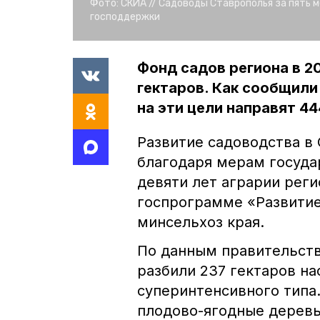
Фото:
СКИА //
Садоводы Ставрополья за пять 
господдержки
Фонд садов региона в 2
гектаров. Как сообщили
на эти цели направят 4
Развитие садоводства в
благодаря мерам госуда
девяти лет аграрии рег
госпрограмме «Развитие
минсельхоз края.
По данным правительств
разбили 237 гектаров на
суперинтенсивного типа.
плодово-ягодные деревья