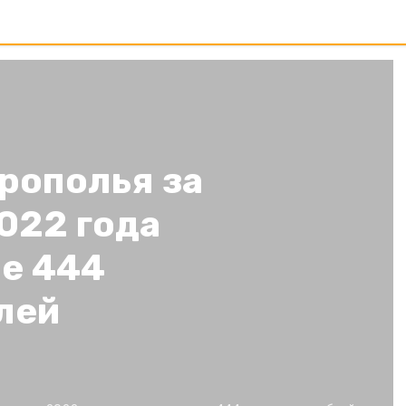
рополья за
022 года
е 444
лей