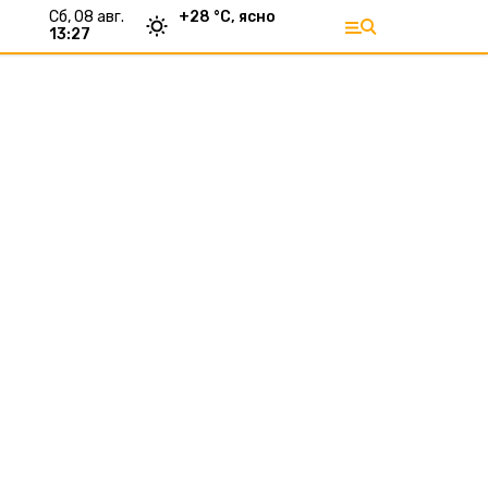
сб, 08 авг.
+
28
°С,
ясно
13:27