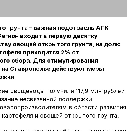
о грунта – важная подотрасль АПК
Регион входит в первую десятку
тву овощей открытого грунта, на долю
ртофеля приходится 2% от
ого сбора. Для стимулирования
 на Ставрополье действуют меры
ржки.
кие овощеводы получили 117,9 млн рублей
казание несвязанной поддержки
оваропроизводителям в области развития
 картофеля и овощей открытого грунта.
 площадь составила 6,1 тыс. га при ставке