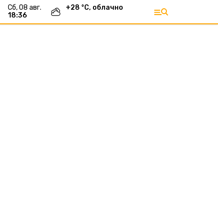
сб, 08 авг.
+
28
°С,
облачно
18:36