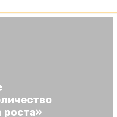
е
оличество
 роста»