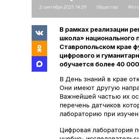
2 сентября 2021, 14:29
Общество
Фото
В рамках реализации р
школа» национального 
Ставропольском крае фу
цифрового и гуманитарн
обучается более 40 000
В День знаний в крае от
Они имеют другую напра
Важнейшей частью их ос
перечень датчиков кото
лабораторию при изучени
Цифровая лаборатория п
учебно- исследовательс