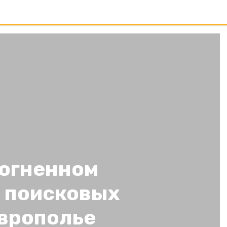
 огненном
а поисковых
аврополье