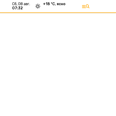
сб, 08 авг.
+
18
°С,
ясно
07:32