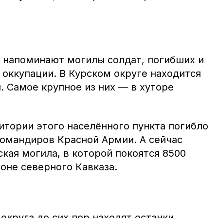
х напоминают могилы солдат, погибших и
 оккупации. В Курском округе находится
. Самое крупное из них — в хуторе
итории этого населённого пункта погибло
командиров Красной Армии. А сейчас
кая могила, в которой покоятся 8500
роне северного Кавказа.
округа до сих пор находят останки